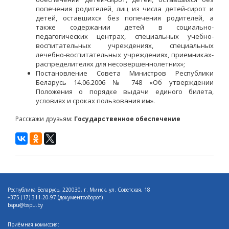
попечения родителей, лиц из числа детей-сирот и
детей, оставшихся без попечения родителей, а
также содержании детей в социально-
педагогических центрах, специальных учебно-
воспитательных учреждениях, специальных
лечебно-воспитательных учреждениях, приемниках-
распределителях для несовершеннолетних»;
Постановление Совета Министров Республики
Беларусь 14.06.2006 № 748 «Об утверждении
Положения о порядке выдачи единого билета,
условиях и сроках пользования им».
Расскажи друзьям:
Государственное обеспечение
Республика Беларусь, 220030, г. Минск, ул. Советская, 18
+375 (17)
311-20-97 (документооборот)
bspu@bspu.by
Приёмная комиссия: