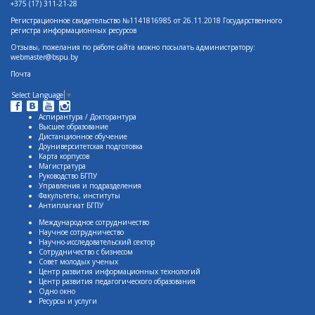
+375 (17) 311-21-28
Регистрационное свидетельство №1141816985 от 26.11.2018 Государственного
регистра информационных ресурсов
Отзывы, пожелания по работе сайта можно посылать администратору:
webmaster@bspu.by
Почта
Select Language
▼
Аспирантура / Докторантура
Высшее образование
Дистанционное обучение
Доуниверситетская подготовка
Карта корпусов
Магистратура
Руководство БГПУ
Управления и подразделения
Факультеты, институты
Антиплагиат БГПУ
Международное сотрудничество
Научное сотрудничество
Научно-исследовательский сектор
Сотрудничество с бизнесом
Совет молодых ученых
Центр развития информационных технологий
Центр развития педагогического образования
Одно окно
Ресурсы и услуги