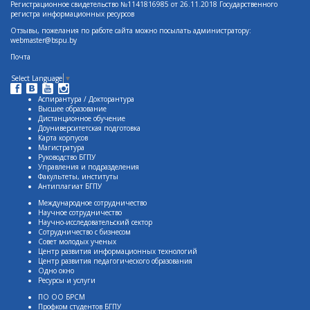
Регистрационное свидетельство №1141816985 от 26.11.2018 Государственного
регистра информационных ресурсов
Отзывы, пожелания по работе сайта можно посылать администратору:
webmaster@bspu.by
Почта
Select Language
▼
Аспирантура / Докторантура
Высшее образование
Дистанционное обучение
Доуниверситетская подготовка
Карта корпусов
Магистратура
Руководство БГПУ
Управления и подразделения
Факультеты, институты
Антиплагиат БГПУ
Международное сотрудничество
Научное сотрудничество
Научно-исследовательский сектор
Сотрудничество с бизнесом
Совет молодых ученых
Центр развития информационных технологий
Центр развития педагогического образования
Одно окно
Ресурсы и услуги
ПО ОО БРСМ
Профком студентов БГПУ