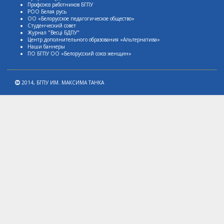
Профсоюз работников БГПУ
РОО Белая русь
ОО «Белорусское педагогическое общество»
Студенческий совет
Журнал "Весцi БДПУ"
Центр дополнительного образования «Альтернатива»
Наши баннеры
ПО БГПУ ОО «Белорусский союз женщин»
2014,
БГПУ ИМ. МАКСИМА ТАНКА