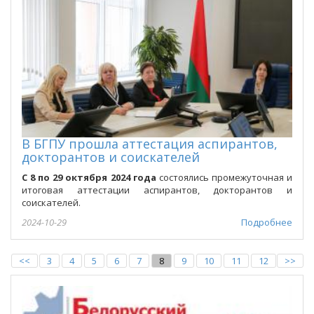
В БГПУ прошла аттестация аспирантов,
докторантов и соискателей
С 8 по 29 октября 2024 года
состоялись промежуточная и
итоговая аттестации аспирантов, докторантов и
соискателей.
2024-10-29
Подробнее
<<
3
4
5
6
7
8
9
10
11
12
>>