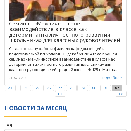
Семинар «Межличностное
взаимодействие в классе как
детерминанта личностного развития
школьника» для классных руководителей
Согласно плану работы филиала кафедры общей и
педагогической психологии 30 декабря 2014 года прошел
семинар «Межличностное взаимодействие в классе как
детерминанта личностного развития школьника» для
классных руководителей средней школы № 125 г. Минска.
2014-12-31
Подробнее
<<
74
75
76
77
78
79
80
81
82
83
>>
НОВОСТИ ЗА МЕСЯЦ
Год: