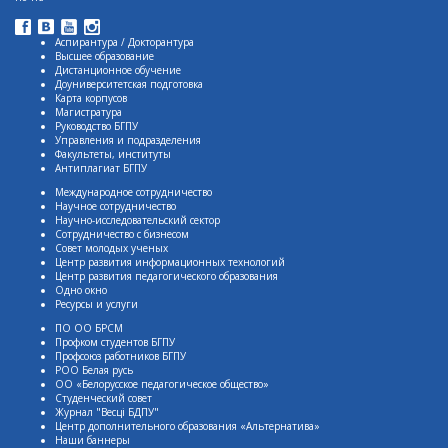
Аспирантура / Докторантура
Высшее образование
Дистанционное обучение
Доуниверситетская подготовка
Карта корпусов
Магистратура
Руководство БГПУ
Управления и подразделения
Факультеты, институты
Антиплагиат БГПУ
Международное сотрудничество
Научное сотрудничество
Научно-исследовательский сектор
Сотрудничество с бизнесом
Совет молодых ученых
Центр развития информационных технологий
Центр развития педагогического образования
Одно окно
Ресурсы и услуги
ПО ОО БРСМ
Профком студентов БГПУ
Профсоюз работников БГПУ
РОО Белая русь
ОО «Белорусское педагогическое общество»
Студенческий совет
Журнал "Весцi БДПУ"
Центр дополнительного образования «Альтернатива»
Наши баннеры