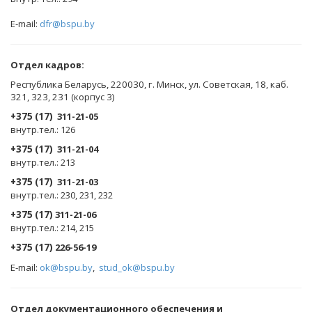
E-mail:
dfr@bspu.by
Отдел кадров:
Республика Беларусь, 220030, г. Минск, ул. Советская, 18, каб.
321, 323, 231 (корпус 3)
+375 (17)
311-21-05
внутр.тел.: 126
+375 (17)
311-21-04
внутр.тел.: 213
+375 (17)
311-21-03
внутр.тел.: 230, 231, 232
+375 (17)
311-21-06
внутр.тел.: 214, 215
+375 (17)
226-56-19
E-mail:
ok@bspu.by
,
stud_ok@bspu.by
Oтдел документационного обеспечения и