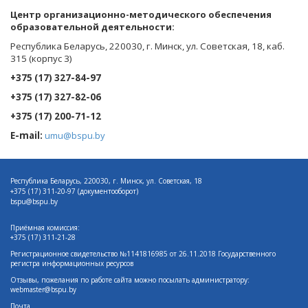
Центр организационно-методического обеспечения
образовательной деятельности
:
Республика Беларусь, 220030, г. Минск, ул. Советская, 18, каб.
315 (корпус 3)
+375 (17) 327-84-97
+375 (17) 327-82-06
+375 (17) 200-71-12
E-mail:
umu@bspu.by
Республика Беларусь, 220030, г. Минск, ул. Советская, 18
+375 (17)
311-20-97 (документооборот)
bspu@bspu.by
Приёмная комиссия:
+375 (17) 311-21-28
Регистрационное свидетельство №1141816985 от 26.11.2018 Государственного
регистра информационных ресурсов
Отзывы, пожелания по работе сайта можно посылать администратору:
webmaster@bspu.by
Почта