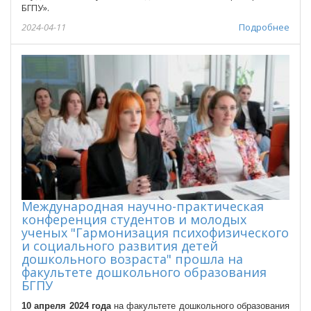
БГПУ».
2024-04-11
Подробнее
Международная научно-практическая
конференция студентов и молодых
ученых "Гармонизация психофизического
и социального развития детей
дошкольного возраста" прошла на
факультете дошкольного образования
БГПУ
10 апреля 2024 года
на факультете дошкольного образования