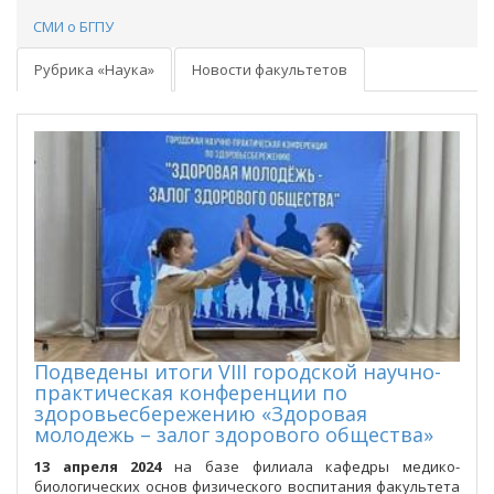
СМИ о БГПУ
Рубрика «Наука»
Новости факультетов
Подведены итоги VIII городской научно-
практическая конференции по
здоровьесбережению «Здоровая
молодежь – залог здорового общества»
13 апреля
2024
на базе филиала кафедры медико-
биологических основ физического воспитания факультета