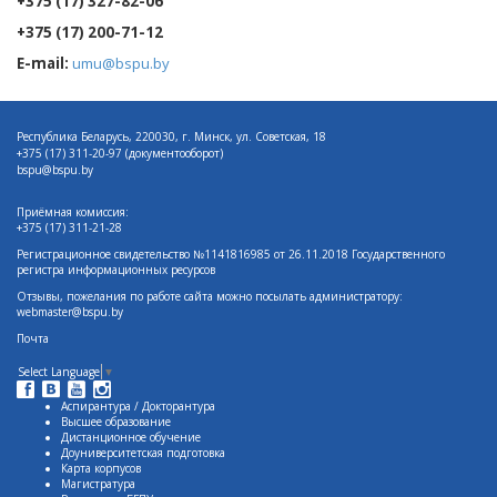
+375 (17) 327-82-06
+375 (17) 200-71-12
E-mail:
umu@bspu.by
Республика Беларусь, 220030, г. Минск, ул. Советская, 18
+375 (17)
311-20-97 (документооборот)
bspu@bspu.by
Приёмная комиссия:
+375 (17) 311-21-28
Регистрационное свидетельство №1141816985 от 26.11.2018 Государственного
регистра информационных ресурсов
Отзывы, пожелания по работе сайта можно посылать администратору:
webmaster@bspu.by
Почта
Select Language
▼
Аспирантура / Докторантура
Высшее образование
Дистанционное обучение
Доуниверситетская подготовка
Карта корпусов
Магистратура