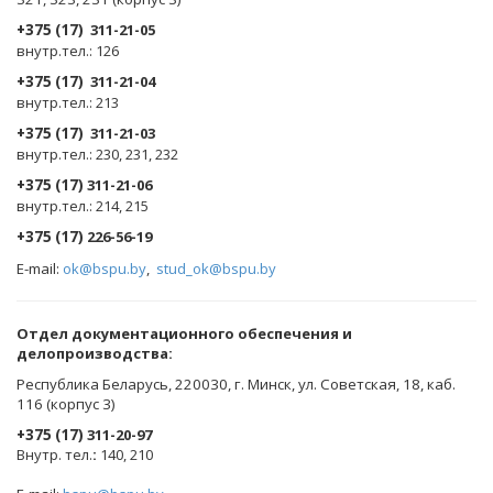
+375 (17)
311-21-05
внутр.тел.: 126
+375 (17)
311-21-04
внутр.тел.: 213
+375 (17)
311-21-03
внутр.тел.: 230, 231, 232
+375 (17)
311-21-06
внутр.тел.: 214, 215
+375 (17)
226-56-19
E-mail:
ok@bspu.by
,
stud_ok@bspu.by
Oтдел документационного обеспечения и
делопроизводства:
Республика Беларусь, 220030, г. Минск, ул. Советская, 18, каб.
116 (корпус 3)
+375 (17)
311-20-97
Внутр. тел.
:
140, 210