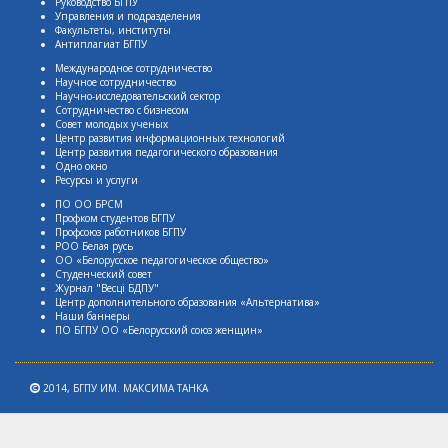
Руководство БГПУ
Управления и подразделения
Факультеты, институты
Антиплагиат БГПУ
Международное сотрудничество
Научное сотрудничество
Научно-исследовательский сектор
Сотрудничество с бизнесом
Совет молодых ученых
Центр развития информационных технологий
Центр развития педагогического образования
Одно окно
Ресурсы и услуги
ПО ОО БРСМ
Профком студентов БГПУ
Профсоюз работников БГПУ
РОО Белая русь
ОО «Белорусское педагогическое общество»
Студенческий совет
Журнал "Весцi БДПУ"
Центр дополнительного образования «Альтернатива»
Наши баннеры
ПО БГПУ ОО «Белорусский союз женщин»
2014,
БГПУ ИМ. МАКСИМА ТАНКА