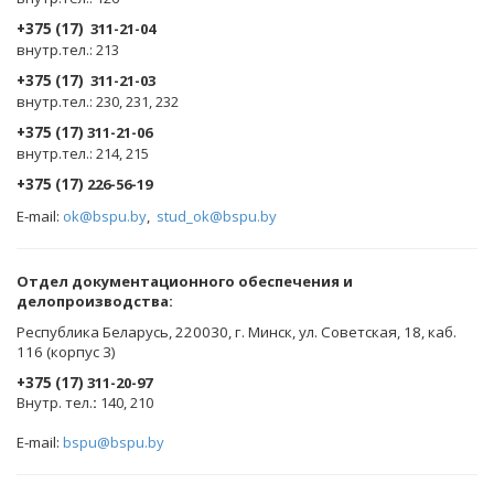
+375 (17)
311-21-04
внутр.тел.: 213
+375 (17)
311-21-03
внутр.тел.: 230, 231, 232
+375 (17)
311-21-06
внутр.тел.: 214, 215
+375 (17)
226-56-19
E-mail:
ok@bspu.by
,
stud_ok@bspu.by
Oтдел документационного обеспечения и
делопроизводства:
Республика Беларусь, 220030, г. Минск, ул. Советская, 18, каб.
116 (корпус 3)
+375 (17)
311-20-97
Внутр. тел.
:
140, 210
E-mail:
bspu@bspu.by