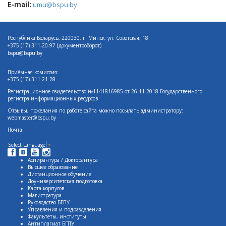
E-mail:
umu@bspu.by
Республика Беларусь, 220030, г. Минск, ул. Советская, 18
+375 (17)
311-20-97 (документооборот)
bspu@bspu.by
Приёмная комиссия:
+375 (17) 311-21-28
Регистрационное свидетельство №1141816985 от 26.11.2018 Государственного
регистра информационных ресурсов
Отзывы, пожелания по работе сайта можно посылать администратору:
webmaster@bspu.by
Почта
Select Language
▼
Аспирантура / Докторантура
Высшее образование
Дистанционное обучение
Доуниверситетская подготовка
Карта корпусов
Магистратура
Руководство БГПУ
Управления и подразделения
Факультеты, институты
Антиплагиат БГПУ