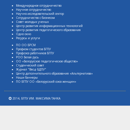
Международное сотрудничество
Научное сотрудничество
Научно-исследовательский сектор
Сотрудничество с бизнесом
Совет молодых ученых
Центр развития информационных технологий
Центр развития педагогического образования
Одно окно
Ресурсы и услуги
ПО ОО БРСМ
Профком студентов БГПУ
Профсоюз работников БГПУ
РОО Белая русь
ОО «Белорусское педагогическое общество»
Студенческий совет
Журнал "Весцi БДПУ"
Центр дополнительного образования «Альтернатива»
Наши баннеры
ПО БГПУ ОО «Белорусский союз женщин»
2014,
БГПУ ИМ. МАКСИМА ТАНКА