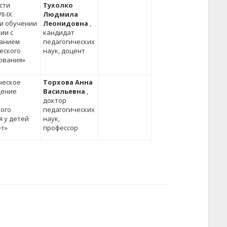
сти
Тухолко
I-IX
Людмила
ри обучении
Леонидовна
,
ии с
кандидат
анием
педагогических
еского
наук, доцент
ования»
ческое
Торхова Анна
дение
Васильевна
,
доктор
ого
педагогических
я у детей
наук,
ет»
профессор