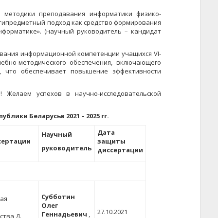
 методики преподавания информатики физико-
типредметный подход как средство формирования
нформатике». (научный руководитель – кандидат
вания информационной компетенции учащихся VI-
учебно-методического обеспечения, включающего
в, что обеспечивает повышение эффективности
! Желаем успехов в научно-исследовательской
публики Беларусь
в 2021 – 2025 гг.
Дата
Научный
сертации
защиты
руководитель
диссертации
Субботин
ая
Олег
27.10.2021
Геннадьевич
,
ства Д.