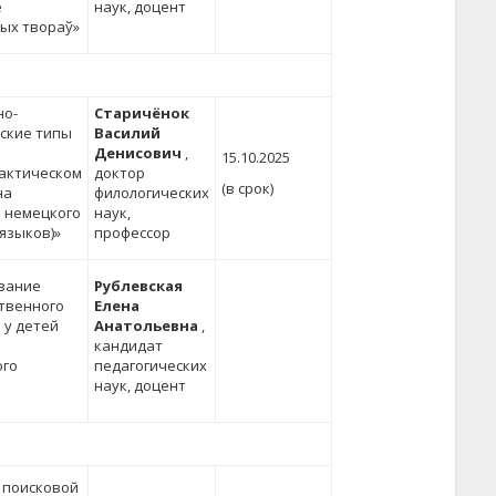
е
наук, доцент
ых твораў»
но-
Старичёнок
ские типы
Василий
Денисович
,
15.10.2025
актическом
доктор
(в срок)
на
филологических
 немецкого
наук,
 языков)»
профессор
вание
Рублевская
твенного
Елена
 у детей
Анатольевна
,
кандидат
ого
педагогических
наук, доцент
 поисковой