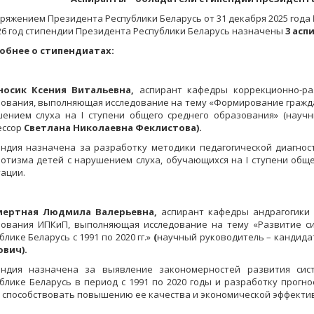
ряжением Президента Республики Беларусь от 31 декабря 2025 года
26 год стипендии Президента Республики Беларусь назначены
3 асп
обнее о стипендиатах:
носик Ксения Витальевна
,
аспирант кафедры коррекционно-ра
ования, выполняющая исследование на тему «Формирование гражда
ением слуха на I ступени общего среднего образования» (научн
ессор
Светлана Николаевна Феклистова
).
ндия назначена за разработку методики педагогической диагност
отизма детей с нарушением слуха, обучающихся на I ступени обще
ации.
мертная
Людмила Валерьевна
,
аспирант кафедры андрагогики 
зования ИПКиП, выполняющая исследование на тему
«Развитие с
блике Беларусь с 1991 по 2020 гг.»
(
научный руководитель – кандидат
ович
).
ендия назначена за выявление закономерностей развития сис
блике Беларусь в период с 1991 по 2020 годы и разработку прогн
 способствовать повышению ее качества и экономической эффектив