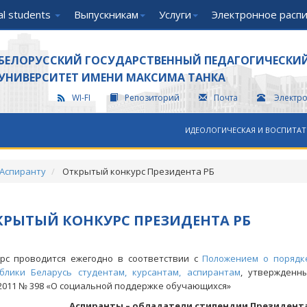
nal students
Выпускникам
Услуги
Электронное расп
БЕЛОРУССКИЙ ГОСУДАРСТВЕННЫЙ ПЕДАГОГИЧЕСКИ
УНИВЕРСИТЕТ ИМЕНИ МАКСИМА ТАНКА
WI-FI
Репозиторий
Почта
Электр
ИДЕОЛОГИЧЕСКАЯ И ВОСПИТАТ
Аспиранту
Открытый конкурс Президента РБ
КРЫТЫЙ КОНКУРС ПРЕЗИДЕНТА РБ
рс проводится ежегодно в соответствии с
Положением о порядк
блики Беларусь студентам, курсантам, аспирантам
, утвержденн
.2011 № 398 «О социальной поддержке обучающихся»
Аспиранты – обладатели стипендии Президента 