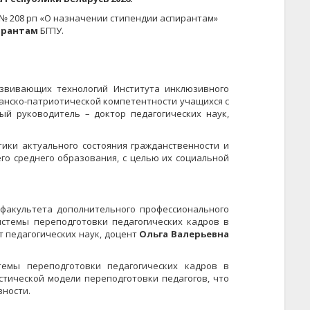
 № 208 рп «О назначении стипендии аспирантам»
ирантам
БГПУ.
звивающих технологий Института инклюзивного
нско-патриотической компетентности учащихся с
ый руководитель – доктор педагогических наук,
ики актуального состояния гражданственности и
го среднего образования, с целью их социальной
факультета дополнительного профессионального
истемы переподготовки педагогических кадров в
 педагогических наук, доцент
Ольга Валерьевна
темы переподготовки педагогических кадров в
остической модели переподготовки педагогов, что
ности.