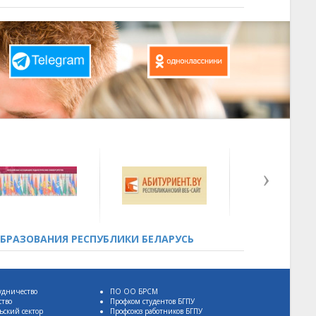
БРАЗОВАНИЯ РЕСПУБЛИКИ БЕЛАРУСЬ
удничество
ПО ОО БРСМ
ство
Профком студентов БГПУ
ьский сектор
Профсоюз работников БГПУ