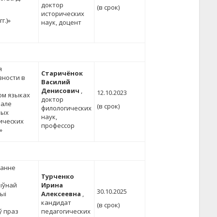
доктор
(в срок)
исторических
г.)»
наук, доцент
я
Старичёнок
вности в
Василий
Денисович
,
12.10.2023
ом языках
доктор
иале
(в срок)
филологических
ных
наук,
ических
профессор
»
ванне
Турченко
ыўнай
Ирина
30.10.2025
ыі
Алексеевна
,
кандидат
(в срок)
ў праз
педагогических