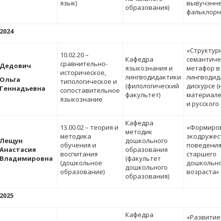
язык)
вывучэнн
образования)
фальклорн
2024
«Структур
10.02.20 –
Кафедра
семантиче
сравнительно-
Дедович
языкознания и
метафор в
историческое,
лингводидактики
лингводид
Ольга
типологическое и
(филологический
дискурсе (
Геннадьевна
сопоставительное
факультет)
материале
языкознание
и русского
Кафедра
13.00.02 – теория и
«Формиро
методик
методика
экодружес
Лещун
дошкольного
обучения и
поведения
Анастасия
образования
воспитания
старшего
Владимировна
(факультет
(дошкольное
дошкольн
дошкольного
образование)
возраста»
образования)
2025
Кафедра
«Развитие