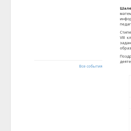
Шале
матем
инфор
педаг
Стипе
VIII 
зада
образ
Позд
деяте
Все события