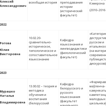
Алексей
всеобщая история
преподавания
Кэмерона
Александрович
истории
(2010–2016 г
(исторический
факультет)
2022
«Категори
10.02.20-
деструкти
Кафедра
сравнительно-
русском и
Рогова
языкознания и
историческое,
итальянск
лингводидактики
Юлия
типологическое и
(на матер
(филологический
Викторовна
сопоставительное
современ
факультет)
языкознание
публицист
дискурсов)
2023
«Фарміра
Кафедра
13.00.02 – теория и
маўленча-
белорусского и
методика
камунікат
Мурашко
русского
обучения и
кампетэнц
Наталья
языкознания
воспитания
малодшых
(факультет
Владимировна
(белорусский
школьніка
начального