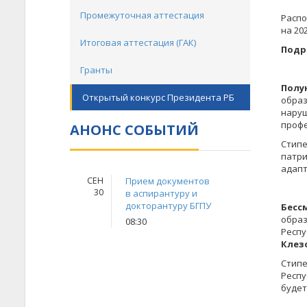
Промежуточная аттестация
Распо
на 20
Итоговая аттестация (ГАК)
Подр
Гранты
Полу
Открытый конкурс Президента РБ
образ
наруш
проф
АНОНС СОБЫТИЙ
Стипе
патри
адапт
СЕН
Прием документов
30
в аспирантуру и
докторантуру БГПУ
Бесс
обра
08:30
Респу
Клез
Стип
Респу
будет