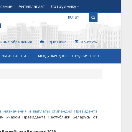
исание
Антиплагиат
Сотруднику
RU
|
BY
Й
онные обращения
Одно Окно
Контакты
ЕЛЬНАЯ РАБОТА
МЕЖДУНАРОДНОЕ СОТРУДНИЧЕСТВО
е назначения и выплаты стипендий Президента
ым Указом Президента Республики Беларусь от
Республики Беларусь 2026!