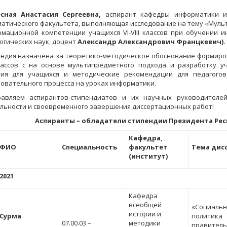
сная Анастасия Сергеевна
,
аспирант кафедры информатики и
атического факультета, выполняющая исследование на тему «Муль
мационной компетенции учащихся VI-VIII классов при обучении и
огических наук, доцент
Александр Александрович Францкевич
).
ндия назначена за теоретико-методическое обоснование формиро
классов с на основе мультипредметного подхода и разработку 
ния для учащихся и методические рекомендации для педагого
овательного процесса на уроках информатики.
равляем аспирантов-стипендиатов и их научных руководителей
льности и своевременного завершения диссертационных работ!
Аспиранты – обладатели стипендии Президента Рес
Кафедра,
ФИО
Специальность
факультет
Тема дис
(институт)
2021
Кафедра
всеобщей
«Социальн
истории и
Сурма
политика
07.00.03 –
методики
правитель