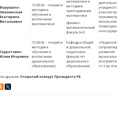
математики и
деятельно
13.00.02 – теория и
методики
Ворушило-
учащихся VI
методика
преподавания
Звежинская
классов п
обучения и
математики
Екатерина
планиметр
воспитания
Витальевна
использов
(физико-
(математика)
геометрич
математический
конструир
факультет)
13.00.02 – теория и
Кафедра общей
«Педагоги
методика
и дошкольной
сопровож
Скуратович
обучения и
педагогики
развития
Юлия Игоревна
воспитания
(факультет
музыкальн
(дошкольное
дошкольного
восприяти
образование)
образования)
от 2 до 4 л
ажи друзьям:
Открытый конкурс Президента РБ