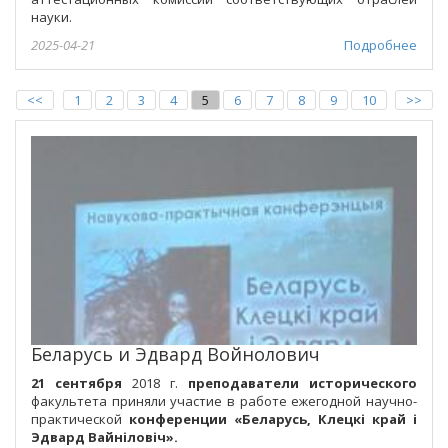
науки.
2025-04-21
Подробнее
<<
1
2
3
4
5
6
7
8
9
10
>>
Беларусь и Эдвард Войнолович
21 сентября
2018 г.
преподаватели исторического
факультета приняли участие в работе ежегодной научно-
практической
конференции «Беларусь, Клецкі край і
Эдвард Вайніловіч».