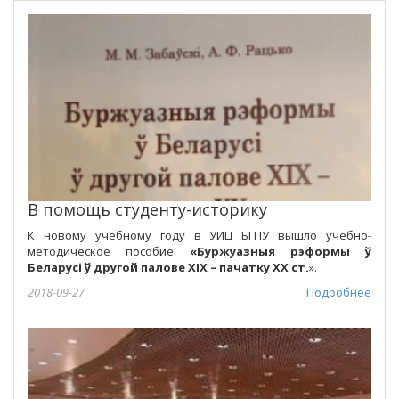
В помощь студенту-историку
К новому учебному году в УИЦ БГПУ вышло учебно-
методическое пособие
«
Буржуазныя рэформы ў
Беларусі ў другой палове ХІХ – пачатку ХХ ст.
».
2018-09-27
Подробнее