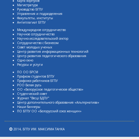
Карта корпусов
Магистратура
Руководство БГПУ
Управления и подразделения
Факультеты, институты
Антиплагиат БГПУ
Международное сотрудничество
Научное сотрудничество
Научно-исследовательский сектор
Сотрудничество с бизнесом
Совет молодых ученых
Центр развития информационных технологий
Центр развития педагогического образования
Одно окно
Ресурсы и услуги
ПО ОО БРСМ
Профком студентов БГПУ
Профсоюз работников БГПУ
РОО Белая русь
ОО «Белорусское педагогическое общество»
Студенческий совет
Журнал "Весцi БДПУ"
Центр дополнительного образования «Альтернатива»
Наши баннеры
ПО БГПУ ОО «Белорусский союз женщин»
2014,
БГПУ ИМ. МАКСИМА ТАНКА