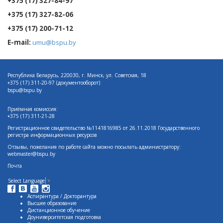
+375 (17) 327-84-97
+375 (17) 327-82-06
+375 (17) 200-71-12
E-mail:
umu@bspu.by
Республика Беларусь, 220030, г. Минск, ул. Советская, 18
+375 (17)
311-20-97 (документооборот)
bspu@bspu.by
Приёмная комиссия:
+375 (17) 311-21-28
Регистрационное свидетельство №1141816985 от 26.11.2018 Государственного
регистра информационных ресурсов
Отзывы, пожелания по работе сайта можно посылать администратору:
webmaster@bspu.by
Почта
Select Language
▼
Аспирантура / Докторантура
Высшее образование
Дистанционное обучение
Доуниверситетская подготовка