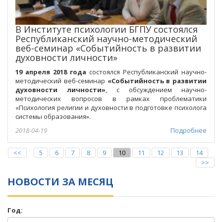
В Институте психологии БГПУ состоялся
Республиканский научно-методический
веб-семинар «Событийность в развитии
духовности личности»
19 апреля 2018 года
состоялся Республиканский научно-
методический веб-семинар
«
Событийность в развитии
духовности личности
»
, с обсуждением научно-
методических вопросов в рамках проблематики
«Психология религии и духовности в подготовке психолога
системы образования».
2018-04-19
Подробнее
<<
5
6
7
8
9
10
11
12
13
14
>>
НОВОСТИ ЗА МЕСЯЦ
Год: