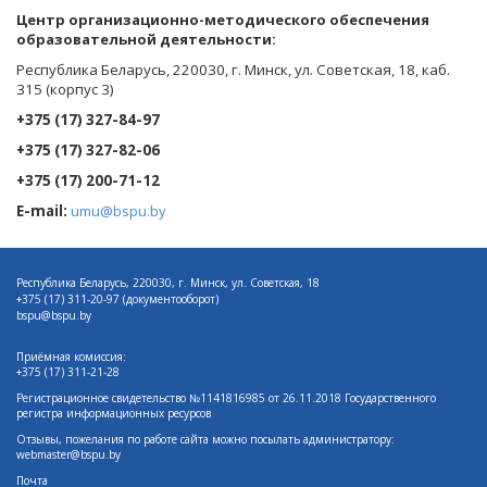
Центр организационно-методического обеспечения
образовательной деятельности
:
Республика Беларусь, 220030, г. Минск, ул. Советская, 18, каб.
315 (корпус 3)
+375 (17) 327-84-97
+375 (17) 327-82-06
+375 (17) 200-71-12
E-mail:
umu@bspu.by
Республика Беларусь, 220030, г. Минск, ул. Советская, 18
+375 (17)
311-20-97 (документооборот)
bspu@bspu.by
Приёмная комиссия:
+375 (17) 311-21-28
Регистрационное свидетельство №1141816985 от 26.11.2018 Государственного
регистра информационных ресурсов
Отзывы, пожелания по работе сайта можно посылать администратору:
webmaster@bspu.by
Почта