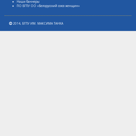
Наши баннеры
ПО БГПУ ОО «Белорусский союз женщин»
2014,
БГПУ ИМ. МАКСИМА ТАНКА