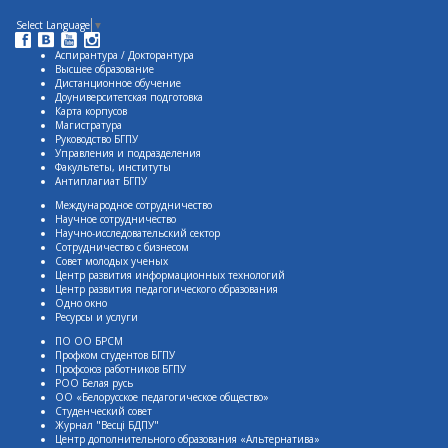
Select Language
▼
Аспирантура / Докторантура
Высшее образование
Дистанционное обучение
Доуниверситетская подготовка
Карта корпусов
Магистратура
Руководство БГПУ
Управления и подразделения
Факультеты, институты
Антиплагиат БГПУ
Международное сотрудничество
Научное сотрудничество
Научно-исследовательский сектор
Сотрудничество с бизнесом
Совет молодых ученых
Центр развития информационных технологий
Центр развития педагогического образования
Одно окно
Ресурсы и услуги
ПО ОО БРСМ
Профком студентов БГПУ
Профсоюз работников БГПУ
РОО Белая русь
ОО «Белорусское педагогическое общество»
Студенческий совет
Журнал "Весцi БДПУ"
Центр дополнительного образования «Альтернатива»