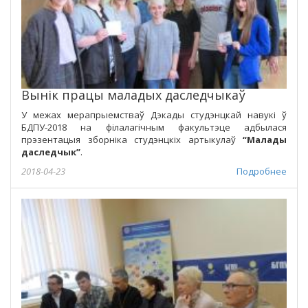
Вынік працы маладых даследчыкаў
У межах мерапрыемстваў Дэкады студэнцкай навукі ў
БДПУ-2018 на філалагічным факультэце адбылася
прэзентацыя зборніка студэнцкіх артыкулаў
“Малады
даследчык”
.
2018-04-23
Подробнее