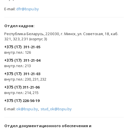
E-mail:
dfr@bspu.by
Отдел кадров:
Республика Беларусь, 220030, г. Минск, ул. Советская, 18, каб.
321, 323, 231 (корпус 3)
+375 (17)
311-21-05
внутр.тел.: 126
+375 (17)
311-21-04
внутр.тел.: 213
+375 (17)
311-21-03
внутр.тел.: 230, 231, 232
+375 (17)
311-21-06
внутр.тел.: 214, 215
+375 (17)
226-56-19
E-mail:
ok@bspu.by
,
stud_ok@bspu.by
Oтдел документационного обеспечения и