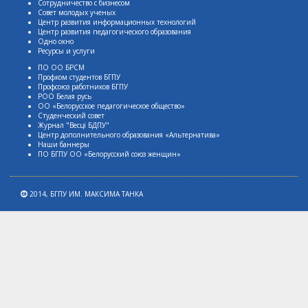
Сотрудничество с бизнесом
Совет молодых ученых
Центр развития информационных технологий
Центр развития педагогического образования
Одно окно
Ресурсы и услуги
ПО ОО БРСМ
Профком студентов БГПУ
Профсоюз работников БГПУ
РОО Белая русь
ОО «Белорусское педагогическое общество»
Студенческий совет
Журнал "Весцi БДПУ"
Центр дополнительного образования «Альтернатива»
Наши баннеры
ПО БГПУ ОО «Белорусский союз женщин»
2014,
БГПУ ИМ. МАКСИМА ТАНКА