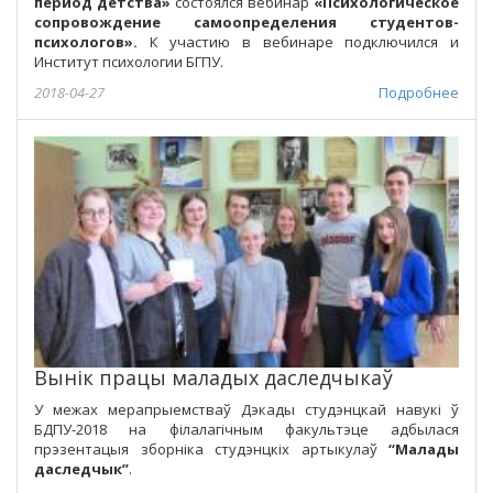
период детства»
состоялся вебинар
«
Психологическое
сопровождение самоопределения студентов-
психологов
».
К участию в вебинаре подключился и
Институт психологии БГПУ.
2018-04-27
Подробнее
Вынік працы маладых даследчыкаў
У межах мерапрыемстваў Дэкады студэнцкай навукі ў
БДПУ-2018 на філалагічным факультэце адбылася
прэзентацыя зборніка студэнцкіх артыкулаў
“Малады
даследчык”
.