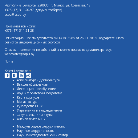
Республика Беларусь, 220030, г. Минск, ул. Советская, 18
+375 (17)
311-20-97 (документооборот)
bspu@bspu.by
Приёмная комиссия:
+375 (17) 311-21-28
Регистрационное свидетельство №1141816985 от 26.11.2018 Государственного
регистра информационных ресурсов
Отзывы, пожелания по работе сайта можно посылать администратору:
webmaster@bspu.by
Почта
Select Language
▼
Аспирантура / Докторантура
Высшее образование
Дистанционное обучение
Доуниверситетская подготовка
Карта корпусов
Магистратура
Руководство БГПУ
Управления и подразделения
Факультеты, институты
Антиплагиат БГПУ
Международное сотрудничество
Научное сотрудничество
Научно-исследовательский сектор